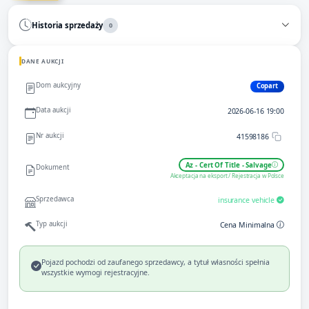
Historia sprzedaży
0
DANE AUKCJI
Dom aukcyjny
Copart
Data aukcji
2026-06-16 19:00
Nr aukcji
41598186
Az - Cert Of Title - Salvage
Dokument
Akceptacja na eksport / Rejestracja w Polsce
Sprzedawca
insurance vehicle
Typ aukcji
Cena Minimalna
Pojazd pochodzi od zaufanego sprzedawcy, a tytuł własności spełnia
wszystkie wymogi rejestracyjne.