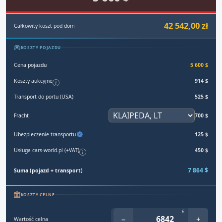
42 542,00 zł
Całkowity koszt pod dom
KOSZTY POJAZDU
Cena pojazdu
5 600 $
Koszty aukcyjne
914 $
Transport do portu (USA)
525 $
Fracht
700 $
Ubezpieczenie transportu
125 $
Usługa cars-world.pl (+VAT)
450 $
7 864 $
Suma (pojazd + transport)
KOSZTY CELNE
€
−
+
Wartość celna