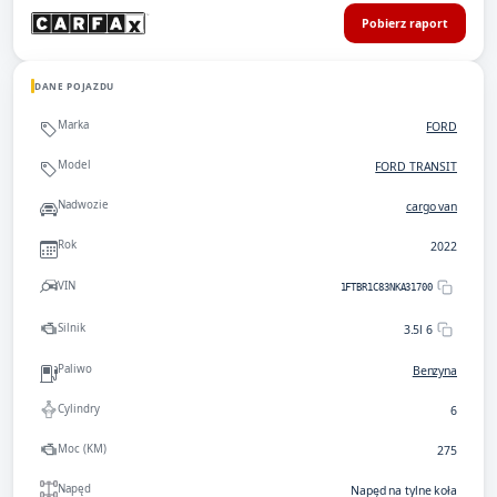
Pobierz raport
DANE POJAZDU
Marka
FORD
Model
FORD TRANSIT
Nadwozie
cargo van
Rok
2022
VIN
1FTBR1C83NKA31700
Silnik
3.5l 6
Paliwo
Benzyna
Cylindry
6
Moc (KM)
275
Napęd
Napęd na tylne koła