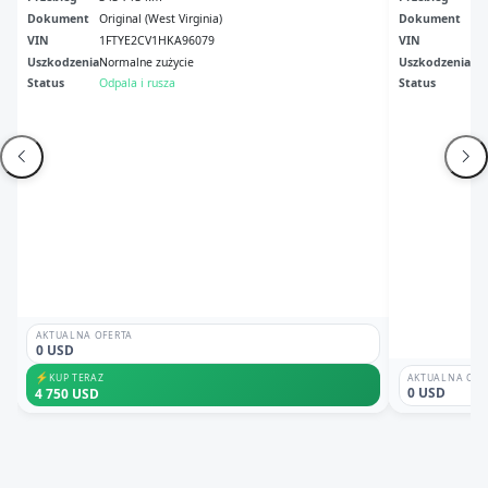
Dokument
Original (West Virginia)
Dokument
Cle
VIN
1FTYE2CV1HKA96079
VIN
1F
Uszkodzenia
Normalne zużycie
Uszkodzenia
Pr
Status
Odpala i rusza
Status
Odp
AKTUALNA OFERTA
0 USD
⚡
KUP TERAZ
AKTUALNA OFE
0 USD
4 750 USD