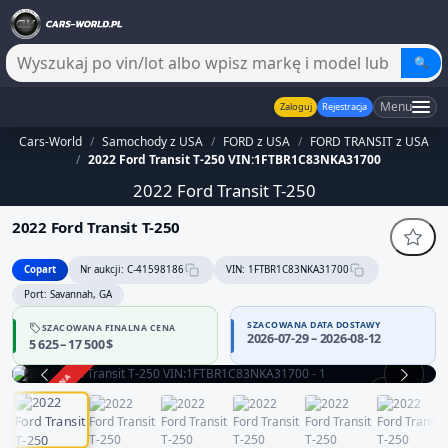
🔍
Menu
Zaloguj
Rejestracja
Cars-World
/
Samochody z USA
/
FORD z USA
/
FORD TRANSIT z USA
/
2022 Ford Transit T-250 VIN:1FTBR1C83NKA31700
2022 Ford Transit T-250
2022 Ford Transit T-250
Copart
Nr aukcji: C-41598186
VIN: 1FTBR1C83NKA31700
Port: Savannah, GA
SZACOWANA DATA DOSTAWY
SZACOWANA FINALNA CENA
2026-07-29 – 2026-08-12
5 625 – 17 500 $
ZAKOŃCZONA
1 / 13