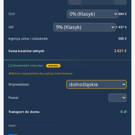
CŁO
684 €
VAT
1 437 €
Agencja celna i rozładunek
500 €
2 621 €
Suma kosztów celnych
TRANSPORT (POLSKA)
WYBIERZ
Wybierz województwo aby wyliczyć koszt dostawy
Województwo
Powiat
0 zł
Transport do domu
INNE