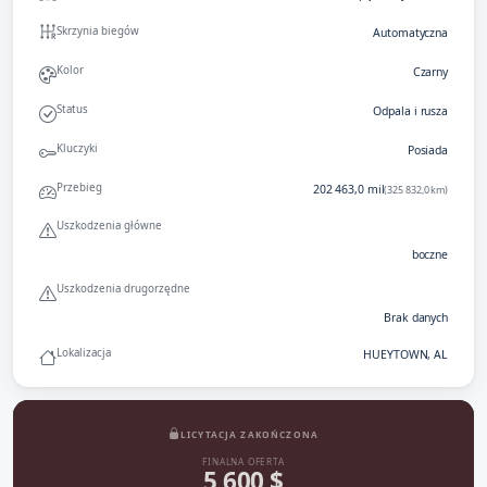
Skrzynia biegów
Automatyczna
Kolor
Czarny
Status
Odpala i rusza
Kluczyki
Posiada
Przebieg
202 463,0 mil
(325 832,0 km)
Uszkodzenia główne
boczne
Uszkodzenia drugorzędne
Brak danych
Lokalizacja
HUEYTOWN, AL
LICYTACJA ZAKOŃCZONA
FINALNA OFERTA
5 600 $