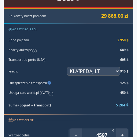
29 868,00 zł
Całkowity koszt pod dom
KOSZTY POJAZDU
Cena pojazdu
2 950 $
Koszty aukcyjne
689 $
Transport do portu (USA)
605 $
Fracht
915 $
Ubezpieczenie transportu
125 $
Usługa cars-world.pl (+VAT)
450 $
5 284 $
Suma (pojazd + transport)
KOSZTY CELNE
€
−
+
Wartość celna