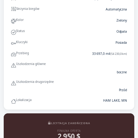
Skrzynia biegów
Automatyczna
Kolor
Zielony
Status
Odpala
Kluczyki
Posiada
Przebieg
33 697,0 mil
(54 230,0 km)
Uszkodzenia główne
boczne
Uszkodzenia drugorzędne
Przód
Lokalizacja
HAM LAKE, MN
LICYTACJA ZAKOŃCZONA
FINALNA OFERTA
2 950 $