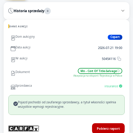
Historia sprzedaży
0
DANE AUKCJI
Dom aukcyjny
Copart
Data aukcji
2026-07-21 19:00
Nr aukcji
50454116
Mn - Cert Of Title-Salvage
Dokument
Akceptacja na eksport / Rejestracja w Polsce
Sprzedawca
insurance
Pojazd pochodzi od zaufanego sprzedawcy, a tytuł własności spełnia
wszystkie wymogi rejestracyjne.
Pobierz raport