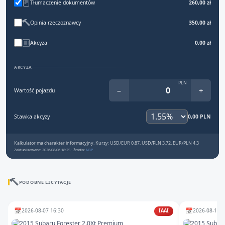
Tłumaczenie dokumentów
260,00 zł
Opinia rzeczoznawcy
350,00 zł
Akcyza
0,00 zł
AKCYZA
PLN
−
+
Wartość pojazdu
Stawka akcyzy
0,00 PLN
Kalkulator ma charakter informacyjny. Kursy: USD/EUR 0.87, USD/PLN 3.72, EUR/PLN 4.3
Zaktualizowano: 2026-08-06 18:25 · Źródło:
NBP
PODOBNE LICYTACJE
📅
📅
2026-08-07 16:30
2026-08-13 1
IAAI