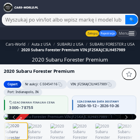
🔍
Menu
Zaloguj
Rejestracja
Cars-World
/
Auta z USA
/
SUBARU z USA
/
SUBARU FORESTER z USA
/
2020 Subaru Forester Premium VIN:JF2SKAJC3LH457989
2020 Subaru Forester Premium
2020 Subaru Forester Premium
Copart
Nr aukcji: C-50454116
VIN: JF2SKAJC3LH457989
Port: Indianapolis, IN
SZACOWANA DATA DOSTAWY
SZACOWANA FINALNA CENA
2026-10-12 – 2026-10-26
3 000 – 7 875 $
Praca silnika
360°
ZAKOŃCZONA
1 / 14