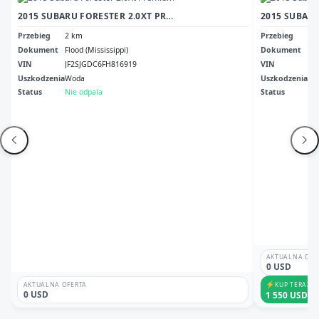
2015 SUBARU FORESTER 2.0XT PREMIUM
Przebieg
2 km
Przebieg
27
Dokument
Flood (Mississippi)
Dokument
Cle
VIN
JF2SJGDC6FH816919
VIN
JF
Uszkodzenia
Woda
Uszkodzenia
No
Status
Nie odpala
Status
Ni
AKTUALNA OFE
0 USD
⚡
KUP TERAZ
AKTUALNA OFERTA
0 USD
1 550 USD