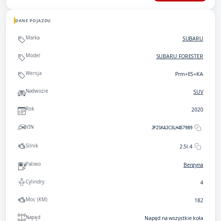
DANE POJAZDU
Marka
SUBARU
Model
SUBARU FORESTER
Wersja
Prm+ES+KA
Nadwozie
SUV
Rok
2020
VIN
JF2SKAJC3LH457989
Silnik
2.5l 4
Paliwo
Benzyna
Cylindry
4
Moc (KM)
182
Napęd
Napęd na wszystkie koła