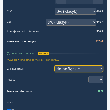
CŁO
460 €
VAT
965 €
Agencja celna i rozładunek
500 €
1 925 €
Suma kosztów celnych
TRANSPORT (POLSKA)
WYBIERZ
Wybierz województwo aby wyliczyć koszt dostawy
Województwo
Powiat
0 zł
Transport do domu
INNE