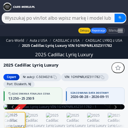
🔍
Menu
Zaloguj
Rejestracja
Cars-World
/
Auta z USA
/
CADILLAC z USA
/
CADILLAC LYRIQ z USA
/
2025 Cadillac Lyriq Luxury VIN:1GYKPNRLXSZ311782
2025 Cadillac Lyriq Luxury
2025 Cadillac Lyriq Luxury
Copart
Nr aukcji: C-50340216
VIN: 1GYKPNRLXSZ311782
Port: Elizabeth, NJ
SZACOWANA DATA DOSTAWY
SZACOWANA FINALNA CENA
2026-08-28 – 2026-09-11
13 250 – 25 250 $
360°
ZAKOŃCZONA
1 / 14