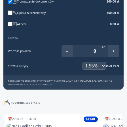
Tłumaczenie dokumentów
260,00 zł
Opinia rzeczoznawcy
350,00 zł
Akcyza
0,00 zł
AKCYZA
PLN
−
+
Wartość pojazdu
Stawka akcyzy
0,00 PLN
Kalkulator ma charakter informacyjny. Kursy: USD/EUR 0.87, USD/PLN 3.73, EUR/PLN 4.3
Zaktualizowano: 2026-08-07 18:25 · Źródło:
NBP
PODOBNE LICYTACJE
📅
📅
2026-08-10 16:00
2026-08-25 1
Copart