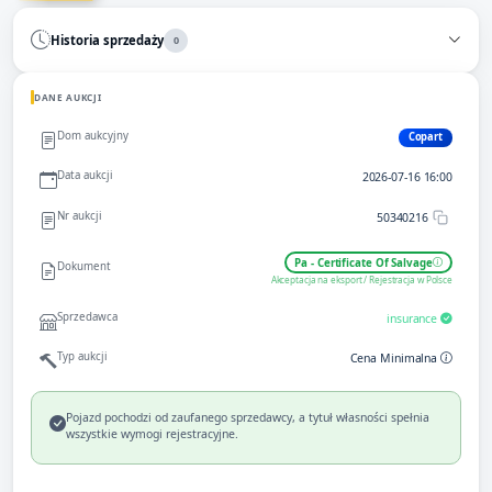
Historia sprzedaży
0
DANE AUKCJI
Dom aukcyjny
Copart
Data aukcji
2026-07-16 16:00
Nr aukcji
50340216
Pa - Certificate Of Salvage
Dokument
Akceptacja na eksport / Rejestracja w Polsce
Sprzedawca
insurance
Typ aukcji
Cena Minimalna
Pojazd pochodzi od zaufanego sprzedawcy, a tytuł własności spełnia
wszystkie wymogi rejestracyjne.