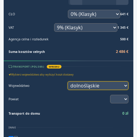
CŁO
641 €
VAT
1 345 €
Agencja celna i rozładunek
500 €
2 486 €
Suma kosztów celnych
TRANSPORT (POLSKA)
WYBIERZ
Wybierz województwo aby wyliczyć koszt dostawy
Województwo
Powiat
0 zł
Transport do domu
INNE