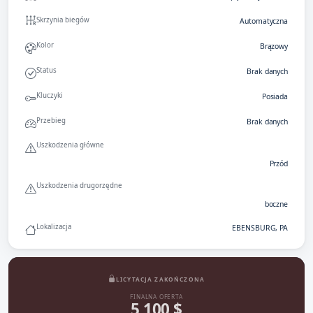
Skrzynia biegów
Automatyczna
Kolor
Brązowy
Status
Brak danych
Kluczyki
Posiada
Przebieg
Brak danych
Uszkodzenia główne
Przód
Uszkodzenia drugorzędne
boczne
Lokalizacja
EBENSBURG, PA
LICYTACJA ZAKOŃCZONA
FINALNA OFERTA
5 100 $