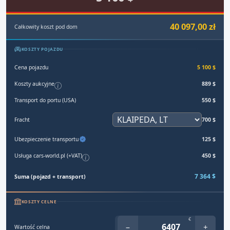
40 097,00 zł
Całkowity koszt pod dom
KOSZTY POJAZDU
Cena pojazdu
5 100 $
Koszty aukcyjne
889 $
Transport do portu (USA)
550 $
Fracht
700 $
Ubezpieczenie transportu
125 $
Usługa cars-world.pl (+VAT)
450 $
7 364 $
Suma (pojazd + transport)
KOSZTY CELNE
€
−
+
Wartość celna