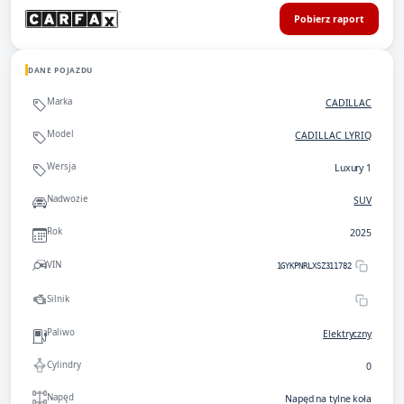
Pobierz raport
DANE POJAZDU
Marka
CADILLAC
Model
CADILLAC LYRIQ
Wersja
Luxury 1
Nadwozie
SUV
Rok
2025
VIN
1GYKPNRLXSZ311782
Silnik
Paliwo
Elektryczny
Cylindry
0
Napęd
Napęd na tylne koła