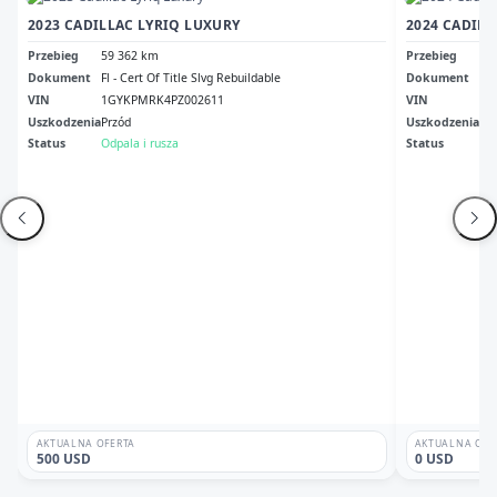
2023 CADILLAC LYRIQ LUXURY
2024 CADILL
Przebieg
59 362 km
Przebieg
29
Dokument
Fl - Cert Of Title Slvg Rebuildable
Dokument
Il 
VIN
1GYKPMRK4PZ002611
VIN
1G
Uszkodzenia
Przód
Uszkodzenia
Tył
Status
Odpala i rusza
Status
Odp
AKTUALNA OFERTA
AKTUALNA OFE
500 USD
0 USD