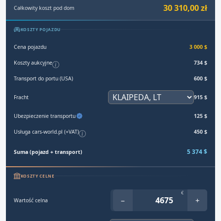
30 310,00 zł
Całkowity koszt pod dom
KOSZTY POJAZDU
Cena pojazdu
3 000 $
Koszty aukcyjne
734 $
Transport do portu (USA)
600 $
Fracht
915 $
Ubezpieczenie transportu
125 $
Usługa cars-world.pl (+VAT)
450 $
5 374 $
Suma (pojazd + transport)
KOSZTY CELNE
€
−
+
Wartość celna