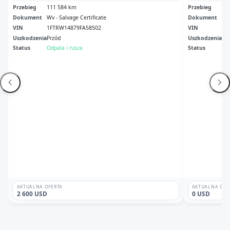
Przebieg
111 584 km
Przebieg
48
Dokument
Wv - Salvage Certificate
Dokument
Ori
VIN
1FTRW14879FA58502
VIN
1F
Uszkodzenia
Przód
Uszkodzenia
No
Status
Odpala i rusza
Status
Odp
AKTUALNA OFERTA
AKTUALNA OFE
2 600 USD
0 USD