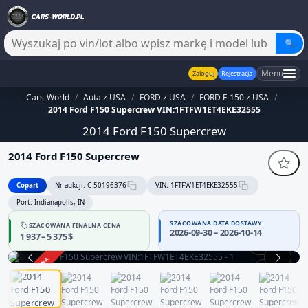
🔍
Menu
Zaloguj
Rejestracja
Cars-World
/
Auta z USA
/
FORD z USA
/
FORD F-150 z USA
/
2014 Ford F150 Supercrew VIN:1FTFW1ET4EKE32555
2014 Ford F150 Supercrew
2014 Ford F150 Supercrew
Copart
Nr aukcji: C-50196376
VIN: 1FTFW1ET4EKE32555
Port: Indianapolis, IN
SZACOWANA DATA DOSTAWY
SZACOWANA FINALNA CENA
2026-09-30 – 2026-10-14
1 937 – 5 375 $
360°
ZAKOŃCZONA
1 / 12