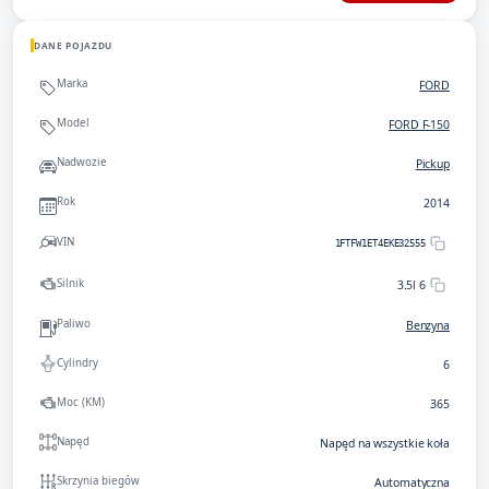
DANE POJAZDU
Marka
FORD
Model
FORD F-150
Nadwozie
Pickup
Rok
2014
VIN
1FTFW1ET4EKE32555
Silnik
3.5l 6
Paliwo
Benzyna
Cylindry
6
Moc (KM)
365
Napęd
Napęd na wszystkie koła
Skrzynia biegów
Automatyczna