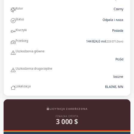
Kolor
Czarny
Status
Odpala i rusza
Kluczyki
Posiada
Przebieg
144 824,0 mil
(233 071,0 km)
Uszkodzenia główne
Przód
Uszkodzenia drugorzędne
boczne
Lokalizacja
BLAINE, MN
LICYTACJA ZAKOŃCZONA
FINALNA OFERTA
3 000 $