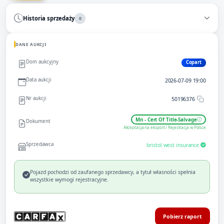
Historia sprzedaży
0
DANE AUKCJI
Dom aukcyjny
Copart
Data aukcji
2026-07-09 19:00
Nr aukcji
50196376
Mn - Cert Of Title-Salvage
Dokument
Akceptacja na eksport / Rejestracja w Polsce
Sprzedawca
bristol west insurance
Pojazd pochodzi od zaufanego sprzedawcy, a tytuł własności spełnia
wszystkie wymogi rejestracyjne.
Pobierz raport