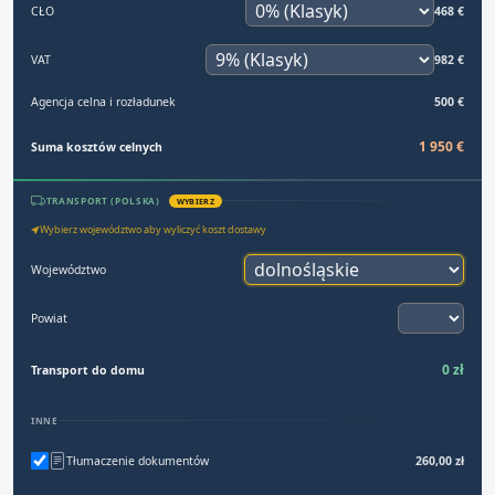
CŁO
468 €
VAT
982 €
Agencja celna i rozładunek
500 €
1 950 €
Suma kosztów celnych
TRANSPORT (POLSKA)
WYBIERZ
Wybierz województwo aby wyliczyć koszt dostawy
Województwo
Powiat
0 zł
Transport do domu
INNE
Tłumaczenie dokumentów
260,00 zł