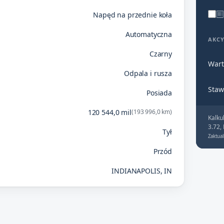
Napęd na przednie koła
Automatyczna
AKC
Czarny
Wart
Odpala i rusza
Staw
Posiada
120 544,0 mil
(193 996,0 km)
Kalku
3.72,
Tył
Zaktual
Przód
INDIANAPOLIS, IN