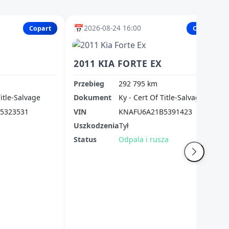
📅
2026-08-24 16:00
Copart
Copart
2011 KIA FORTE EX
Przebieg
292 795 km
Title-Salvage
Dokument
Ky - Cert Of Title-Salvage
5323531
VIN
KNAFU6A21B5391423
Uszkodzenia
Tył
Status
Odpala i rusza