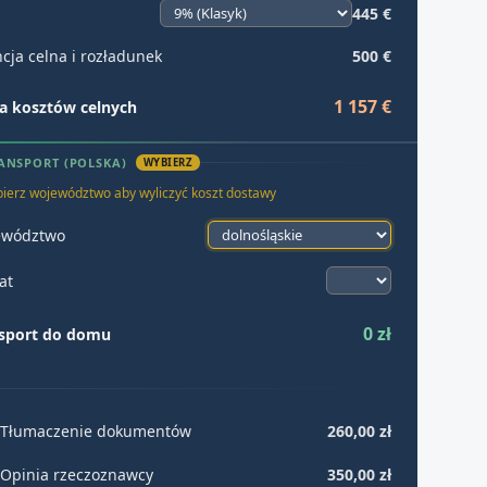
445 €
cja celna i rozładunek
500 €
1 157 €
 kosztów celnych
ANSPORT (POLSKA)
WYBIERZ
ierz województwo aby wyliczyć koszt dostawy
ewództwo
at
0 zł
sport do domu
Tłumaczenie dokumentów
260,00 zł
Opinia rzeczoznawcy
350,00 zł