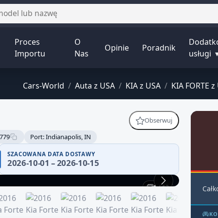
Proces
O
Dodatk
Opinie
Poradnik
Importu
Nas
usługi
Cars-World
/
Auta z USA
/
KIA z USA
/
KIA FORTE z
Obserwuj
779
Port: Indianapolis, IN
SZACOWANA DATA DOSTAWY
2026-10-01 – 2026-10-15
1 / 12
Całk
KO