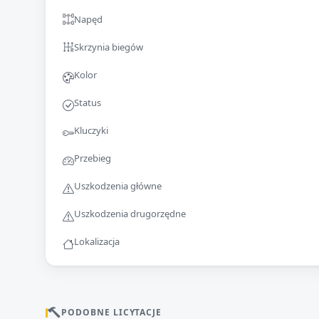
Napęd
Skrzynia biegów
Kolor
Status
Kluczyki
Przebieg
Uszkodzenia główne
Uszkodzenia drugorzędne
Lokalizacja
PODOBNE LICYTACJE