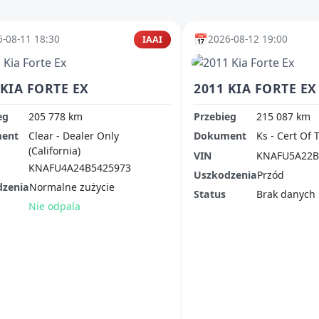
📅
-08-11 18:30
2026-08-12 19:00
IAAI
 KIA FORTE EX
2011 KIA FORTE EX
eg
205 778 km
Przebieg
215 087 km
ent
Clear - Dealer Only
Dokument
Ks - Cert Of 
(California)
VIN
KNAFU5A22B
KNAFU4A24B5425973
Uszkodzenia
Przód
dzenia
Normalne zużycie
Status
Brak danych
Nie odpala