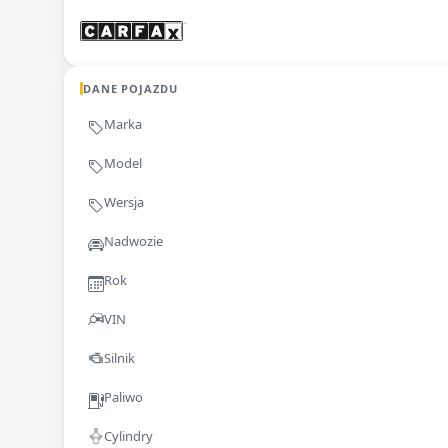
DANE POJAZDU
Marka
Model
Wersja
Nadwozie
Rok
VIN
Silnik
Paliwo
Cylindry