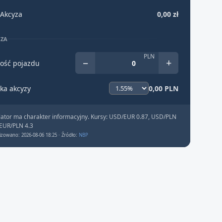
Akcyza
0,00 zł
YZA
PLN
−
+
ość pojazdu
ka akcyzy
0,00 PLN
lator ma charakter informacyjny. Kursy: USD/EUR 0.87, USD/PLN
 EUR/PLN 4.3
izowano: 2026-08-06 18:25 · Źródło:
NBP