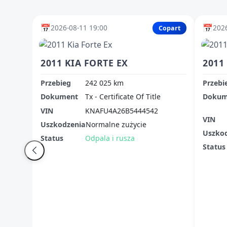
📅
📅
2026-08-11 19:00
2026
Copart
2011 KIA FORTE EX
2011
Przebieg
242 025 km
Przebi
Dokument
Tx - Certificate Of Title
Dokum
VIN
KNAFU4A26B5444542
VIN
Uszkodzenia
Normalne zużycie
Uszko
Status
Odpala i rusza
Status