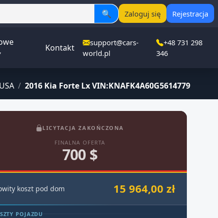
🔍
Zaloguj się
Rejestracja
owe
support@cars-
+48 731 298
Kontakt
▾
world.pl
346
 USA
/
2016 Kia Forte Lx VIN:KNAFK4A60G5614779
LICYTACJA ZAKOŃCZONA
FINALNA OFERTA
700 $
15 964,00 zł
owity koszt pod dom
SZTY POJAZDU