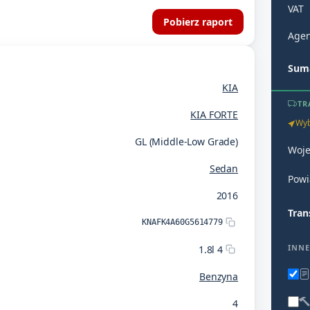
VAT
Pobierz raport
Agen
Suma
KIA
TR
KIA FORTE
Wyb
GL (Middle-Low Grade)
Woj
Sedan
Powi
2016
Tran
KNAFK4A60G5614779
INNE
1.8l 4
Benzyna
4