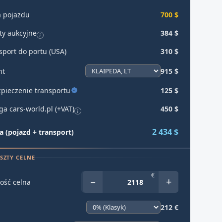
 pojazdu
700 $
ty aukcyjne
384 $
sport do portu (USA)
310 $
ht
915 $
pieczenie transportu
125 $
ga cars-world.pl (+VAT)
450 $
2 434 $
 (pojazd + transport)
SZTY CELNE
€
−
+
ość celna
212 €