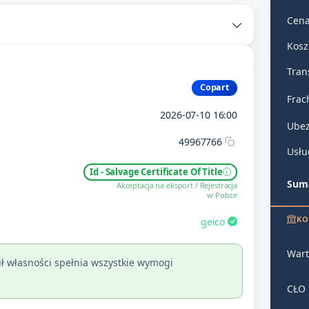
Cena
Kosz
Tran
Copart
Frac
2026-07-10 16:00
Ubez
49967766
Usłu
Id - Salvage Certificate Of Title
Suma
Akceptacja na eksport / Rejestracja
w Polsce
KO
geico
Wart
ł własności spełnia wszystkie wymogi
CŁO