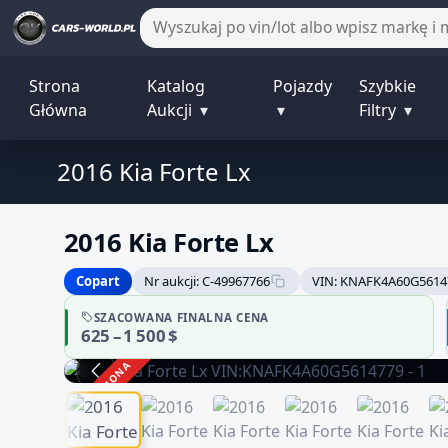
Strona
Katalog
Pojazdy
Szybkie
Główna
Aukcji
▾
▾
Filtry
▾
2016 Kia Forte Lx
2016 Kia Forte Lx
Copart
Nr aukcji: C-49967766
VIN: KNAFK4A60G5614
SZACOWANA FINALNA CENA
625 – 1 500 $
ZAKOŃCZONA