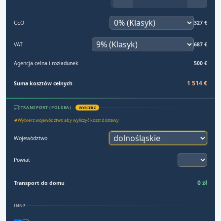
CŁO
327 €
VAT
687 €
Agencja celna i rozładunek
500 €
1 514 €
Suma kosztów celnych
TRANSPORT (POLSKA)
WYBIERZ
Wybierz województwo aby wyliczyć koszt dostawy
Województwo
Powiat
0 zł
Transport do domu
INNE