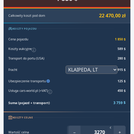
22 470,00 zł
Całkowity koszt pod dom
KOSZTY POJAZDU
Cena pojazdu
1 850 $
Koszty aukcyjne
589 $
Transport do portu (USA)
280 $
Fracht
915 $
Ubezpieczenie transportu
125 $
Usługa cars-world.pl (+VAT)
450 $
3 759 $
Suma (pojazd + transport)
KOSZTY CELNE
€
−
+
Wartość celna