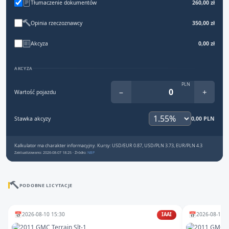
Tłumaczenie dokumentów
260,00 zł
Opinia rzeczoznawcy
350,00 zł
Akcyza
0,00 zł
AKCYZA
PLN
−
+
Wartość pojazdu
Stawka akcyzy
0,00 PLN
Kalkulator ma charakter informacyjny. Kursy: USD/EUR 0.87, USD/PLN 3.73, EUR/PLN 4.3
Zaktualizowano: 2026-08-07 18:25 · Źródło:
NBP
PODOBNE LICYTACJE
📅
📅
2026-08-10 15:30
2026-08-13 1
IAAI