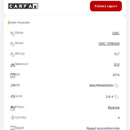
Pobierz raport
DANE POJAZDU
Marka
GMC
Model
GMC TERRAIN
Wersja
SLT
Nadwozie
SUV
Rok
2016
VIN
2GKALPEK6G6256583
Silnik
2.4l 4
Paliwo
Benzyna
Cylindry
4
Napęd
Napęd na przednie koła