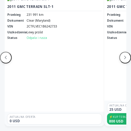
2011 GMC TERRAIN SLT-1
2011 GMC TE
Przebieg
231 991 km
Przebieg
30
Dokument
Clear (Maryland)
Dokument
Cle
VIN
2CTFLVEC1B6242733
VIN
2C
Uszkodzenia
Lewy przód
Uszkodzenia
No
Status
Odpala i rusza
Status
Ni
AKTUALNA OFE
25 USD
⚡
KUP TERAZ
AKTUALNA OFERTA
0 USD
800 USD