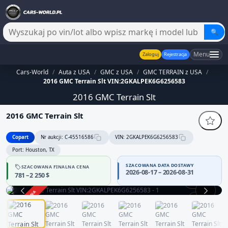
🔍
Menu
Zaloguj
Rejestracja
Cars-World
/
Auta z USA
/
GMC z USA
/
GMC TERRAIN z USA
/
2016 GMC Terrain Slt VIN:2GKALPEK6G6256583
2016 GMC Terrain Slt
2016 GMC Terrain Slt
Copart
Nr aukcji: C-45516586
VIN: 2GKALPEK6G6256583
Port: Houston, TX
SZACOWANA DATA DOSTAWY
SZACOWANA FINALNA CENA
2026-08-17 – 2026-08-31
781 – 2 250 $
360°
ZAKOŃCZONA
1 / 14