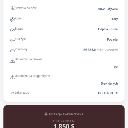
Skrzynia biegów
Automatyczna
Kolor
Szary
Status
Odpala i rusza
Kluczyki
Posiada
Przebieg
196 353,0 mil
(315 999,0 km)
Uszkodzenia główne
Tył
Uszkodzenia drugorzędne
Brak danych
Lokalizacja
HOUSTON, TX
LICYTACJA ZAKOŃCZONA
FINALNA OFERTA
1 850 $