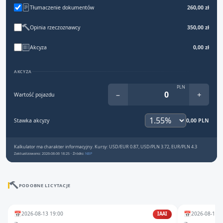
Tłumaczenie dokumentów
260,00 zł
Opinia rzeczoznawcy
350,00 zł
Akcyza
0,00 zł
AKCYZA
PLN
−
+
Wartość pojazdu
Stawka akcyzy
0,00 PLN
Kalkulator ma charakter informacyjny. Kursy: USD/EUR 0.87, USD/PLN 3.72, EUR/PLN 4.3
Zaktualizowano: 2026-08-06 18:25 · Źródło:
NBP
PODOBNE LICYTACJE
📅
📅
2026-08-13 19:00
2026-08-13 1
IAAI