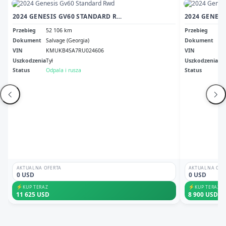
2024 GENESIS GV60 STANDARD RWD
Przebieg
52 106 km
Przebieg
34
Dokument
Salvage (Georgia)
Dokument
Sal
VIN
KMUKB4SA7RU024606
VIN
KM
Uszkodzenia
Tył
Uszkodzenia
Pr
Status
Odpala i rusza
Status
Odp
AKTUALNA OFERTA
AKTUALNA OFE
0 USD
0 USD
⚡
⚡
KUP TERAZ
KUP TERAZ
11 625 USD
8 900 USD