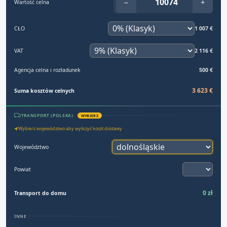
−
+
Wartość celna
CŁO
1 007 €
VAT
2 116 €
Agencja celna i rozładunek
500 €
3 623 €
Suma kosztów celnych
TRANSPORT (POLSKA)
WYBIERZ
Wybierz województwo aby wyliczyć koszt dostawy
Województwo
Powiat
0 zł
Transport do domu
INNE