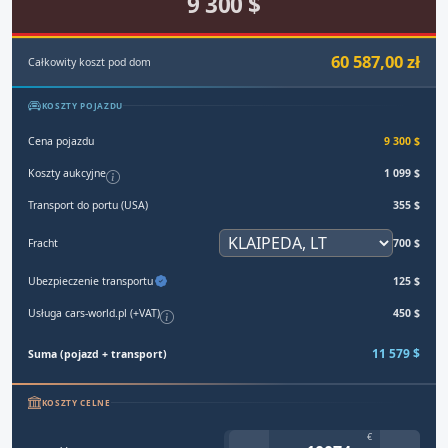
9 300 $
60 587,00 zł
Całkowity koszt pod dom
KOSZTY POJAZDU
Cena pojazdu
9 300 $
Koszty aukcyjne
1 099 $
Transport do portu (USA)
355 $
Fracht
700 $
Ubezpieczenie transportu
125 $
Usługa cars-world.pl (+VAT)
450 $
11 579 $
Suma (pojazd + transport)
KOSZTY CELNE
€