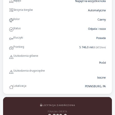
Napęd
Napęd na wszystkie koła
Skrzynia biegów
Automatyczna
Kolor
Czarny
Status
Odpala i rusza
Kluczyki
Posiada
Przebieg
5 746,0 mil
(9 247,0 km)
Uszkodzenia główne
Przód
Uszkodzenia drugorzędne
boczne
Lokalizacja
PENNSBURG, PA
LICYTACJA ZAKOŃCZONA
FINALNA OFERTA