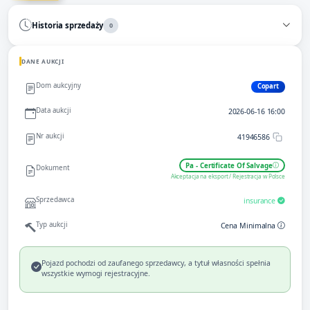
Historia sprzedaży
0
DANE AUKCJI
Dom aukcyjny
Copart
Data aukcji
2026-06-16 16:00
Nr aukcji
41946586
Pa - Certificate Of Salvage
Dokument
Akceptacja na eksport / Rejestracja w Polsce
Sprzedawca
insurance
Typ aukcji
Cena Minimalna
Pojazd pochodzi od zaufanego sprzedawcy, a tytuł własności spełnia
wszystkie wymogi rejestracyjne.