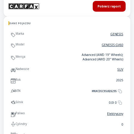
Pobierz raport
DANE POJAZDU
Marka
GENESIS
Model
GENESIS GV60
Advanced (AWD 19" Wheels);
Wersja
Advanced (AWD 20" Wheels)
Nadwozie
SUV
Rok
2025
VIN
KMUKCDSC9SU026295
Silnik
0.0l 0
Paliwo
Elektryczny
Cylindry
0