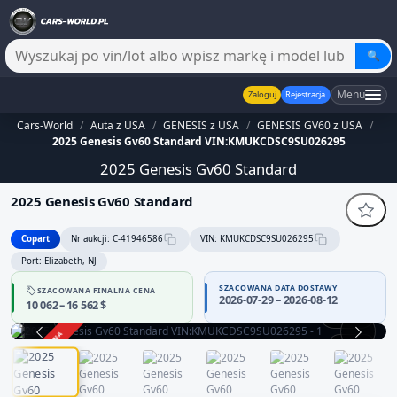
🔍
Menu
Zaloguj
Rejestracja
Cars-World
/
Auta z USA
/
GENESIS z USA
/
GENESIS GV60 z USA
/
2025 Genesis Gv60 Standard VIN:KMUKCDSC9SU026295
2025 Genesis Gv60 Standard
2025 Genesis Gv60 Standard
Copart
Nr aukcji: C-41946586
VIN: KMUKCDSC9SU026295
Port: Elizabeth, NJ
SZACOWANA DATA DOSTAWY
SZACOWANA FINALNA CENA
2026-07-29 – 2026-08-12
10 062 – 16 562 $
360°
ZAKOŃCZONA
1 / 12