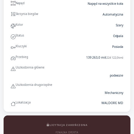
Napęd
Napęd na wszystkie koła
Skrzynia biegów
Automatyczna
Kolor
Szary
Status
Odpala
Kluczyki
Posiada
Przebieg
139 263,0 mil
(224 122,0 km)
Uszkodzenia główne
podwozie
Uszkodzenia drugorzędne
Mechaniczny
Lokalizacja
WALDORF, MD
LICYTACJA ZAKOŃCZONA
FINALNA OFERTA