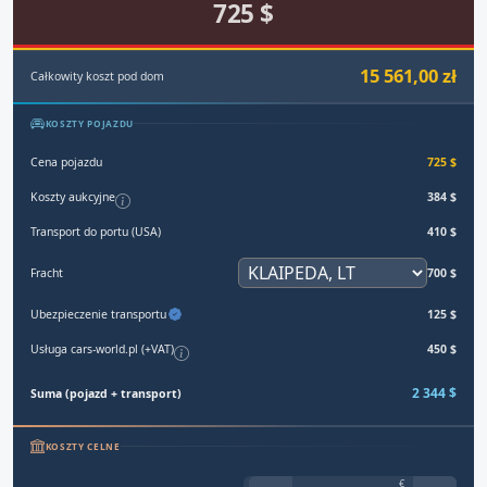
725 $
15 561,00 zł
Całkowity koszt pod dom
KOSZTY POJAZDU
Cena pojazdu
725 $
Koszty aukcyjne
384 $
Transport do portu (USA)
410 $
Fracht
700 $
Ubezpieczenie transportu
125 $
Usługa cars-world.pl (+VAT)
450 $
2 344 $
Suma (pojazd + transport)
KOSZTY CELNE
€