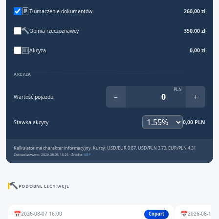
Tłumaczenie dokumentów
260,00 zł
Opinia rzeczoznawcy
350,00 zł
Akcyza
0,00 zł
AKCYZA
PLN
−
+
Wartość pojazdu
Stawka akcyzy
0,00 PLN
Kalkulator ma charakter informacyjny. Kursy: USD/EUR 0.87, USD/PLN 3.73, EUR/PLN 4.31
Zaktualizowano: 2026-08-05 18:25 · Źródło:
NBP
PODOBNE LICYTACJE
📅
📅
2026-08-07 16:00
2026-08-17 2
Copart