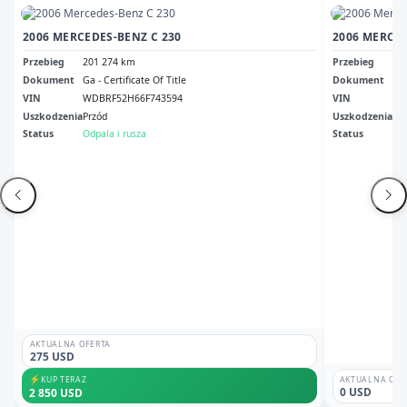
2006 MERCEDES-BENZ C 230
2006 MERCED
Przebieg
201 274 km
Przebieg
40
Dokument
Ga - Certificate Of Title
Dokument
Or 
VIN
WDBRF52H66F743594
VIN
WD
Uszkodzenia
Przód
Uszkodzenia
bo
Status
Odpala i rusza
Status
Br
AKTUALNA OFERTA
275 USD
⚡
KUP TERAZ
AKTUALNA OFE
0 USD
2 850 USD