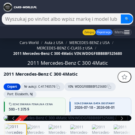
🔍
Menu
Zaloguj
Rejestracja
Cars-World
/
Auta z USA
/
MERCEDES-BENZ z USA
/
MERCEDES-BENZ C-CLASS z USA
/
2011 Mercedes-Benz C 300 4Matic VIN:WDDGF8BB8BF525680
2011 Mercedes-Benz C 300 4Matic
2011 Mercedes-Benz C 300 4Matic
Copart
Nr aukcji: C-41740576
VIN: WDDGF8BB8BF525680
Port: Elizabeth, NJ
SZACOWANA DATA DOSTAWY
SZACOWANA FINALNA CENA
2026-07-18 – 2026-08-01
593 – 1 375 $
ZAKOŃCZONA
1 / 12