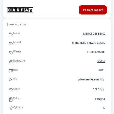
Pobierz raport
DANE POJAZDU
Marka
MERCEDES-BENZ
Model
MERCEDES-BENZ C-CLASS
Wersja
C300 4-MATIC
Nadwozie
Sedan
Rok
2011
VIN
WDDGF8BB8BF525680
Silnik
3.0l 6
Paliwo
Benzyna
Cylindry
6