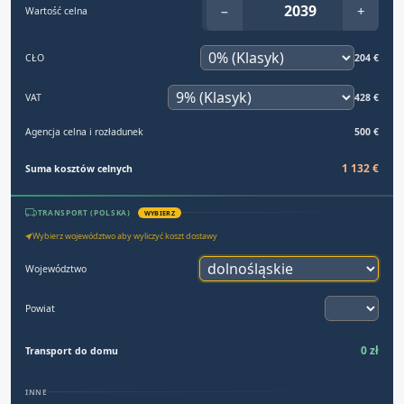
−
+
Wartość celna
CŁO
204 €
VAT
428 €
Agencja celna i rozładunek
500 €
1 132 €
Suma kosztów celnych
TRANSPORT (POLSKA)
WYBIERZ
Wybierz województwo aby wyliczyć koszt dostawy
Województwo
Powiat
0 zł
Transport do domu
INNE