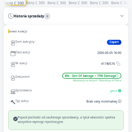
Historia sprzedaży
0
DANE AUKCJI
Dom aukcyjny
Copart
Data aukcji
2026-06-05 16:00
Nr aukcji
41740576
Md - Cert Of Salvage > 75% Damage
Dokument
Akceptacja na eksport / Rejestracja w Polsce
Sprzedawca
geico
Typ aukcji
Brak ceny minimalnej
Pojazd pochodzi od zaufanego sprzedawcy, a tytuł własności spełnia
wszystkie wymogi rejestracyjne.